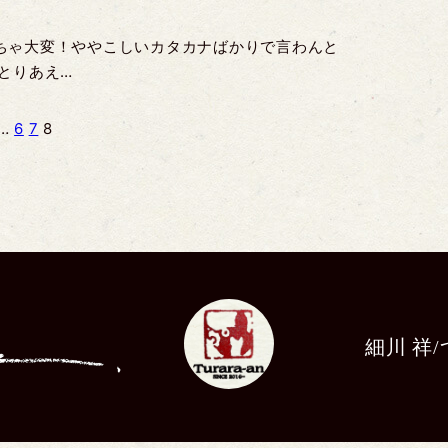
ちゃ大変！ややこしいカタカナばかりで言わんと
とりあえ…
…
6
7
8
細川 祥/つ