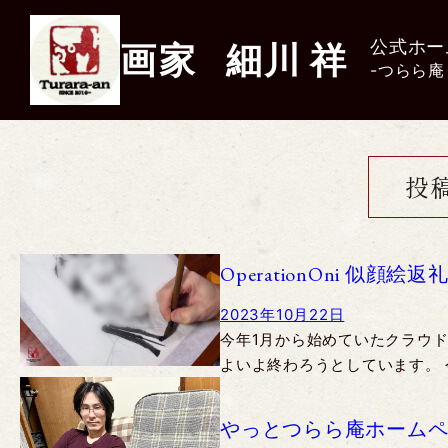
公式ホー
画家
細川
祥
-つらら庵
投
OperationOni 似顔絵返
2023年10月22日
今年1月から始めていたクラウ
よいよ終わろうとしています。 
やっとつらら庵ホーム