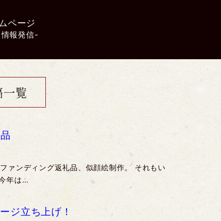
ムページ
 情報発信-
稿一覧
礼品
ドファンディング返礼品、似顔絵制作。 それもい
今年は…
ページ立ち上げ！