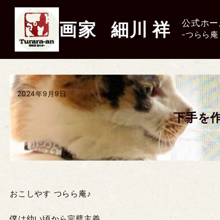
公式ホー
画家
細川
祥
-つらら庵
2024年9月9日
下手を
おこしやす つらら庵♪
僕は幼い頃から完璧主義。