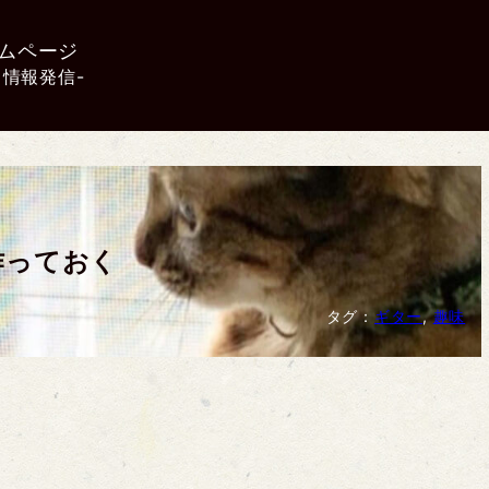
ムページ
 情報発信-
作っておく
タグ：
ギター
, 
趣味