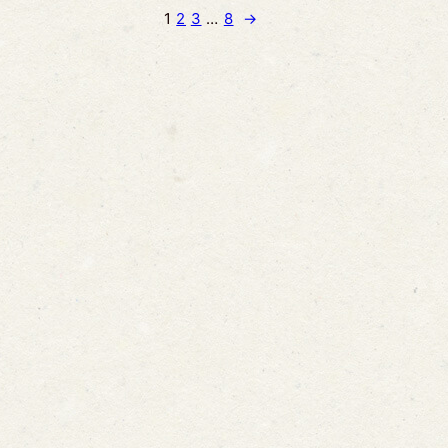
1
2
3
…
8
→