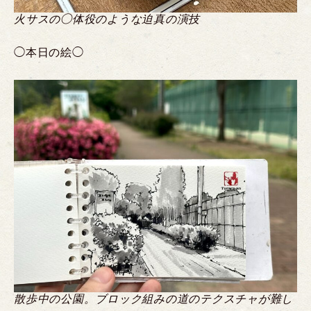
火サスの◯体役のような迫真の演技
◯本日の絵◯
散歩中の公園。ブロック組みの道のテクスチャが難し