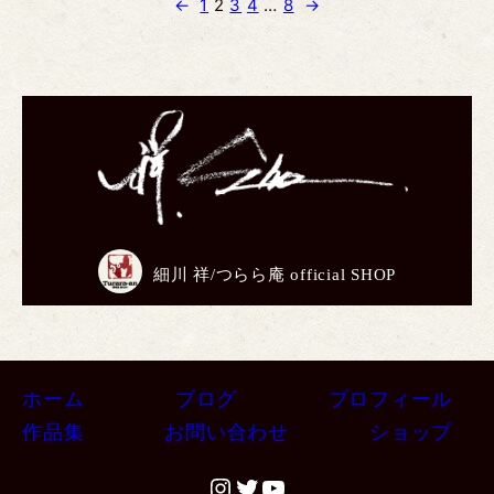
←
1
2
3
4
…
8
→
細川 祥/つらら庵 official SHOP
ホーム
ブログ
プロフィール
作品集
お問い合わせ
ショップ
#
#
#