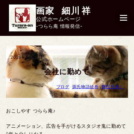
画家
細川
祥
公式ホームページ
-つらら庵 情報発信-
2026年5月27日
会社に勤めて
タグ：
ブログ
, 
源氏物語絵巻
, 
豊臣兄弟！
おこしやす つらら庵♪
アニメーション、広告を手がけるスタジオ鬼に勤めて