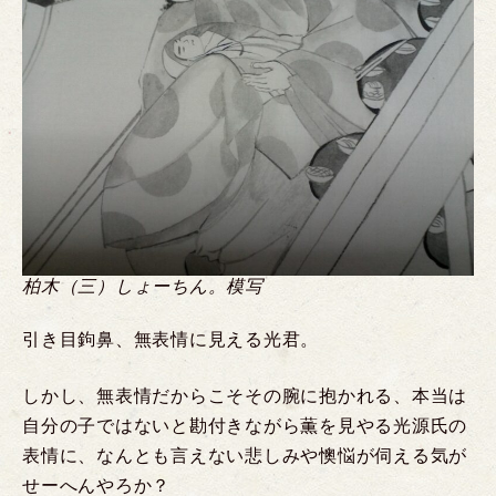
柏木（三）しょーちん。模写
引き目鉤鼻、無表情に見える光君。
しかし、無表情だからこそその腕に抱かれる、本当は
自分の子ではないと勘付きながら薫を見やる光源氏の
表情に、なんとも言えない悲しみや懊悩が伺える気が
せーへんやろか？