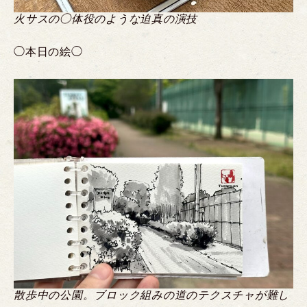
火サスの◯体役のような迫真の演技
◯本日の絵◯
散歩中の公園。ブロック組みの道のテクスチャが難し