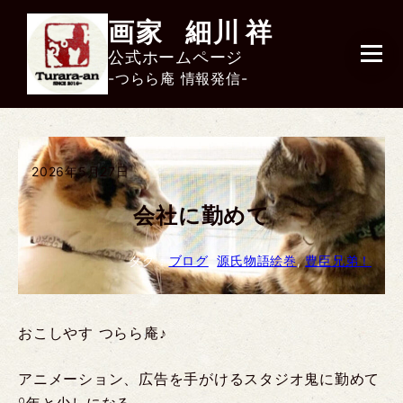
画家
細川
祥
公式ホームページ
-つらら庵 情報発信-
2026年5月27日
会社に勤めて
タグ：
ブログ
, 
源氏物語絵巻
, 
豊臣兄弟！
おこしやす つらら庵♪
アニメーション、広告を手がけるスタジオ鬼に勤めて