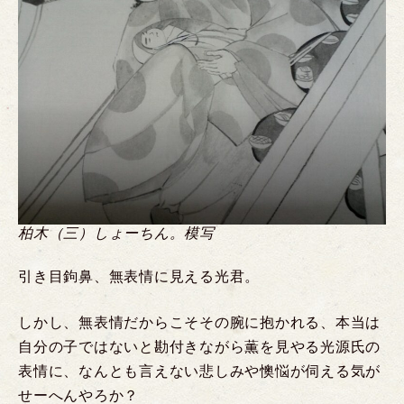
柏木（三）しょーちん。模写
引き目鉤鼻、無表情に見える光君。
しかし、無表情だからこそその腕に抱かれる、本当は
自分の子ではないと勘付きながら薫を見やる光源氏の
表情に、なんとも言えない悲しみや懊悩が伺える気が
せーへんやろか？