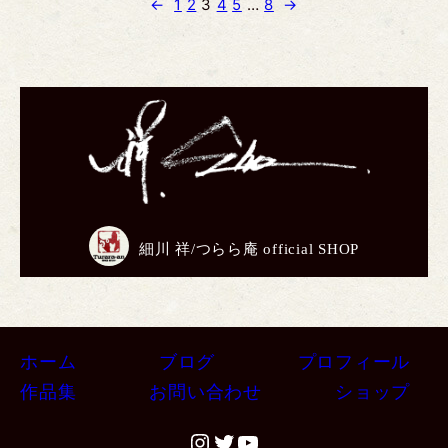
←
1
2
3
4
5
…
8
→
細川 祥/つらら庵 official SHOP
ホーム
ブログ
プロフィール
作品集
お問い合わせ
ショップ
#
#
#